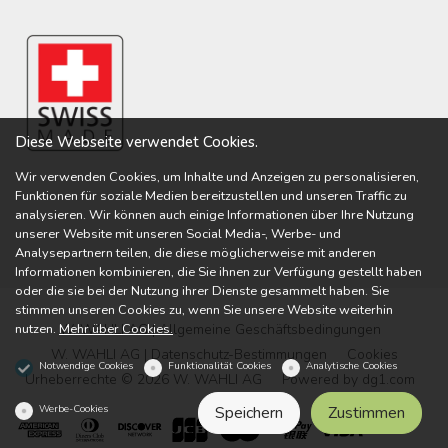
Diese Webseite verwendet Cookies.
Wir verwenden Cookies, um Inhalte und Anzeigen zu personalisieren,
Funktionen für soziale Medien bereitzustellen und unseren Traffic zu
analysieren. Wir können auch einige Informationen über Ihre Nutzung
unserer Website mit unseren Social Media-, Werbe- und
Analysepartnern teilen, die diese möglicherweise mit anderen
Informationen kombinieren, die Sie ihnen zur Verfügung gestellt haben
oder die sie bei der Nutzung ihrer Dienste gesammelt haben. Sie
stimmen unseren Cookies zu, wenn Sie unsere Website weiterhin
nutzen.
Mehr über Cookies.
W. WAHLI AG | Allgemeine Geschäftsbedingungen
W. WAHLI AG | Datenschutz-Bestimmungen
Cookies
Notwendige Cookies
Funktionalität Cookies
Analytische Cookies
Urheberrechte © 2026 W. WAHLI AG
Powered by
dg1.com
Werbe-Cookies
Speichern
Zustimmen