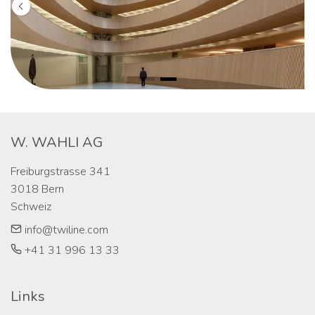
W. WAHLI AG
Freiburgstrasse 341

3018 Bern

Schweiz
info@twiline.com
+41 31 996 13 33
Links