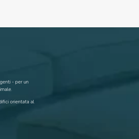
genti - per un
imale.
fici orientata al