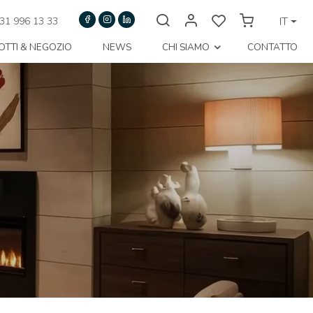
31 996 13 33
IT
TTI & NEGOZIO
NEWS
CHI SIAMO
CONTATTO