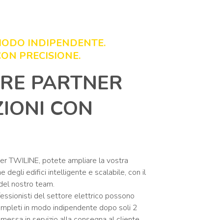
 MODO INDIPENDENTE.
ON PRECISIONE.
RE PARTNER
ZIONI CON
tner TWILINE, potete ampliare la vostra
degli edifici intelligente e scalabile, con il
del nostro team.
essionisti del settore elettrico possono
mpleti in modo indipendente dopo soli 2
a messa in servizio alla consegna al cliente.