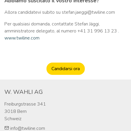
Abbiamo suscitato il vostro interesse?
Allora candidatevi subito su stefan.jaeggi@twiline.com
Per qualsiasi domanda, contattate Stefan Jäggi,
amministratore delegato, al numero +41 31 996 13 23
.
www.twiline.com
Candidarsi ora
W. WAHLI AG
Freiburgstrasse 341

3018 Bern

Schweiz
info@twiline.com