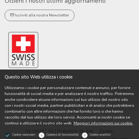
Ottieni i nostri ultimi aggiornamenti
Iscriviti alla nostra Newsletter
Questo sito Web utilizza i cookie
Utilizziamo i cookie per personalizzare contenuti e annunci, per fornire
funzionalità di social media e per analizzare il nostro traffico. Potremmo
anche condividere alcune informazioni sul tuo utilizzo del nostro sito
con i nostri social media, partner pubblicitari e di analisi che potrebbero
combinarlo con altre informazioni che hai fornito loro o che hanno
raccolto dal tuo utilizzo dei loro servizi. Acconsenti ai nostri cookie se
continui a utilizzare il nostro sito web.
Maggiori informazioni sui cookie.
W. WAHLI AG | Termini e Condizioni
W. WAHLI AG | Protezione dei dati
Cookie
Cookie necessari
Cookies di funzionalità
Cookie analitici
Diritto d'autore © 2026 W. WAHLI AG
Offerto da
dg1.com