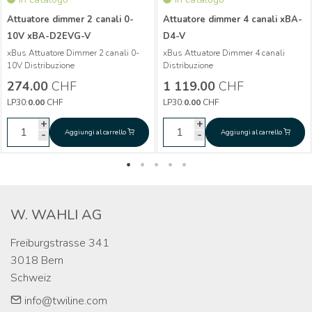
Attuatore dimmer 2 canali 0-
Attuatore dimmer 4 canali xBA-
10V xBA-D2EVG-V
D4-V
Più informazioni
xBus Attuatore Dimmer 2 canali 0-
xBus Attuatore Dimmer 4 canali
Più informazioni
10V Distribuzione
Distribuzione
Attuatore dimmer 2
CHF
274.00
274.00
CHF
1 119.00
CHF
canali 0-10V xBA-
Attuatore dimmer
CHF
1 119.00
LP30:
0.00
CHF
LP30:
0.00
CHF
D2EVG-V
4 canali xBA-D4-V
+
+
+
+
Aggiungi al carrello
Aggiungi al carrello
Aggiungi al carrello
Aggiungi al carrello
-
-
-
-
W. WAHLI AG
Freiburgstrasse 341

3018 Bern

Schweiz
info@twiline.com