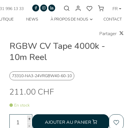
31 996 13 33
FR
UTIQUE
NEWS
À PROPOS DE NOUS
CONTACT
Partager
RGBW CV Tape 4000k -
10m Reel
73310-NA3-24VRGBW40-60-10
211.00 CHF
En stock
+
AJOUTER AU PANIER
-