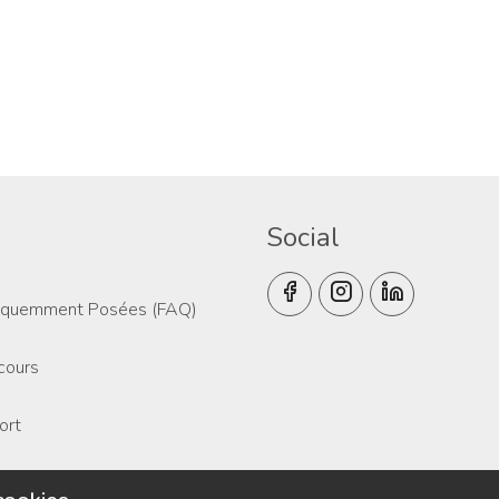
Social
équemment Posées (FAQ)
 cours
ort