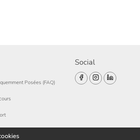
Social
équemment Posées (FAQ)
 cours
ort
 cookies