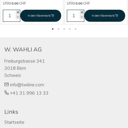
CHF
1 119.00
LP30:
0.00
CHF
LP30:
0.00
CHF
V
fach xBA-D4-V
+
+
+
+
In den Warenkorb
In den Warenkorb
In den Warenkorb
In den Warenkorb
-
-
-
-
W. WAHLI AG
Freiburgstrasse 341

3018 Bern

Schweiz
info@twiline.com
+41 31 996 13 33
Links
Startseite