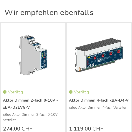
Wir empfehlen ebenfalls
xBus Aktor Dimmen 2-fach 0-10V
xBus Aktor Dimmen 4-fach Verteiler
Verteiler
Vorrätig
Vorrätig
Aktor Dimmen 2-fach 0-10V -
Aktor Dimmen 4-fach xBA-D4-V
xBA-D2EVG-V
xBus Aktor Dimmen 4-fach Verteiler
Mehr Infos
xBus Aktor Dimmen 2-fach 0-10V
Mehr Infos
Verteiler
Aktor Dimmen 2-fach
CHF
274.00
274.00
CHF
1 119.00
CHF
0-10V - xBA-D2EVG-
Aktor Dimmen 4-