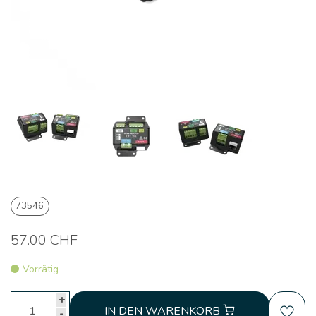
73546
57.00 CHF
Vorrätig
+
IN DEN WARENKORB
-