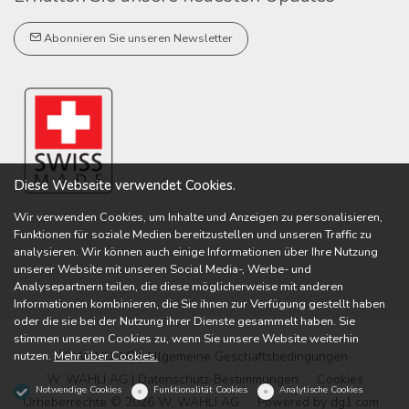
Abonnieren Sie unseren Newsletter
Diese Webseite verwendet Cookies.
Wir verwenden Cookies, um Inhalte und Anzeigen zu personalisieren,
Funktionen für soziale Medien bereitzustellen und unseren Traffic zu
analysieren. Wir können auch einige Informationen über Ihre Nutzung
unserer Website mit unseren Social Media-, Werbe- und
Analysepartnern teilen, die diese möglicherweise mit anderen
Informationen kombinieren, die Sie ihnen zur Verfügung gestellt haben
oder die sie bei der Nutzung ihrer Dienste gesammelt haben. Sie
stimmen unseren Cookies zu, wenn Sie unsere Website weiterhin
nutzen.
Mehr über Cookies.
W. WAHLI AG | Allgemeine Geschäftsbedingungen
W. WAHLI AG | Datenschutz-Bestimmungen
Cookies
Notwendige Cookies
Funktionalität Cookies
Analytische Cookies
Urheberrechte © 2026 W. WAHLI AG
Powered by
dg1.com