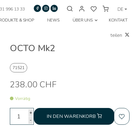
31 996 13 33
DE
RODUKTE & SHOP
NEWS
ÜBER UNS
KONTAKT
teilen
OCTO Mk2
71521
238.00 CHF
Vorrätig
+
IN DEN WARENKORB
-