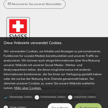
Abonnieren Sie unseren Newsletter
Diese Webseite verwendet Cookies.
Wir verwenden Cookies, um Inhalte und Anzeigen zu personalisieren,
Funktionen für soziale Medien bereitzustellen und unseren Traffic zu
analysieren. Wir können auch einige Informationen über Ihre Nutzung
unserer Website mit unseren Social Media-, Werbe- und
Analysepartnern teilen, die diese möglicherweise mit anderen
Informationen kombinieren, die Sie ihnen zur Verfügung gestellt haben
oder die sie bei der Nutzung ihrer Dienste gesammelt haben. Sie
stimmen unseren Cookies zu, wenn Sie unsere Website weiterhin
nutzen.
Mehr über Cookies.
W. WAHLI AG | Allgemeine Geschäftsbedingungen
W. WAHLI AG | Datenschutz-Bestimmungen
Cookies
Notwendige Cookies
Funktionalität Cookies
Analytische Cookies
Urheberrechte © 2026 W. WAHLI AG
Powered by
dg1.com
Werbe-Cookies