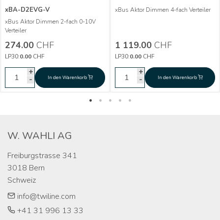
xBA-D2EVG-V
xBus Aktor Dimmen 4-fach Verteiler
Mehr Infos
xBus Aktor Dimmen 2-fach 0-10V
Mehr Infos
Verteiler
Aktor Dimmen 2-fach
CHF
274.00
274.00
CHF
1 119.00
CHF
0-10V - xBA-D2EVG-
Aktor Dimmen 4-
CHF
1 119.00
LP30:
0.00
CHF
LP30:
0.00
CHF
V
fach xBA-D4-V
+
+
+
+
In den Warenkorb
In den Warenkorb
In den Warenkorb
In den Warenkorb
-
-
-
-
W. WAHLI AG
Freiburgstrasse 341

3018 Bern

Schweiz
info@twiline.com
+41 31 996 13 33