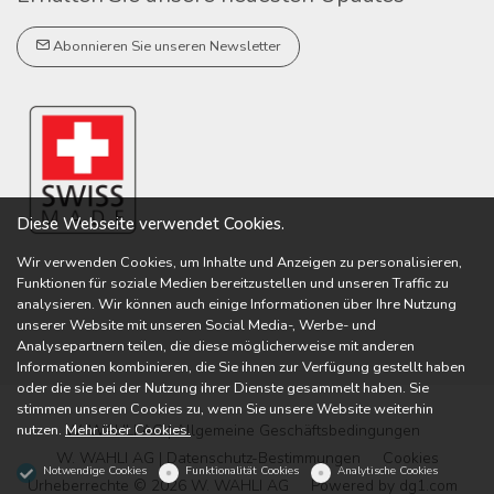
Abonnieren Sie unseren Newsletter
Diese Webseite verwendet Cookies.
Wir verwenden Cookies, um Inhalte und Anzeigen zu personalisieren,
Funktionen für soziale Medien bereitzustellen und unseren Traffic zu
analysieren. Wir können auch einige Informationen über Ihre Nutzung
unserer Website mit unseren Social Media-, Werbe- und
Analysepartnern teilen, die diese möglicherweise mit anderen
Informationen kombinieren, die Sie ihnen zur Verfügung gestellt haben
oder die sie bei der Nutzung ihrer Dienste gesammelt haben. Sie
stimmen unseren Cookies zu, wenn Sie unsere Website weiterhin
nutzen.
Mehr über Cookies.
W. WAHLI AG | Allgemeine Geschäftsbedingungen
W. WAHLI AG | Datenschutz-Bestimmungen
Cookies
Notwendige Cookies
Funktionalität Cookies
Analytische Cookies
Urheberrechte © 2026 W. WAHLI AG
Powered by
dg1.com