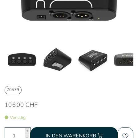
70579
106.00 CHF
Vorrätig
+
IN DEN WARENKORB
-